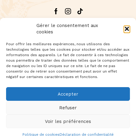
Facebook
Instagram
Tik-
tok
Gérer le consentement aux
cookies
Pour offrir les meilleures expériences, nous utilisons des
technologies telles que les cookies pour stocker et/ou accéder aux
Livraison offerte dès 60€ d'achat
informations des appareils. Le fait de consentir à ces technologies
nous permettra de traiter des données telles que le comportement
de navigation ou les ID uniques sur ce site. Le fait de ne pas
Newsletter
: Inscrivez-vous à notre newsletter
consentir ou de retirer son consentement peut avoir un effet
négatif sur certaines caractéristiques et fonctions.
Accepter
Foire aux questions
Précautions d’usage
Refuser
À propos
Mentions légales
CGV
Voir les préférences
Copyright © 2023 GOOD LIFE. Une création
Tamento
0
Politique de cookies
Déclaration de confidentialité