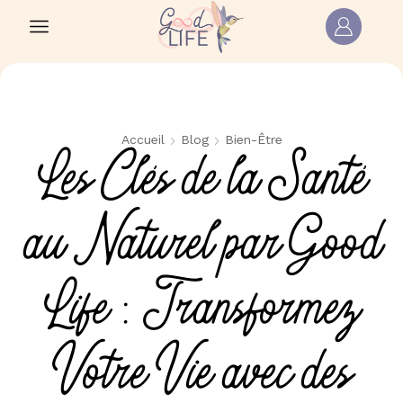
Accueil
Blog
Bien-Être
Les Clés de la Santé
au Naturel par Good
Life : Transformez
Votre Vie avec des