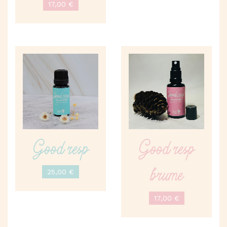
17,00
€
Good resp
Good resp
25,00
€
brume
17,00
€