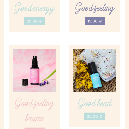
Good energy
Good feeling
25,00
€
15,00
€
Good feeling
Good head
brume
25,00
€