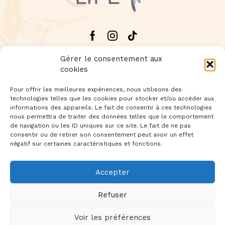
Facebook
Instagram
Tik-
tok
Gérer le consentement aux
cookies
Pour offrir les meilleures expériences, nous utilisons des
technologies telles que les cookies pour stocker et/ou accéder aux
Livraison offerte dès 60€ d'achat
informations des appareils. Le fait de consentir à ces technologies
nous permettra de traiter des données telles que le comportement
de navigation ou les ID uniques sur ce site. Le fait de ne pas
Newsletter
: Inscrivez-vous à notre newsletter
consentir ou de retirer son consentement peut avoir un effet
négatif sur certaines caractéristiques et fonctions.
Accepter
Foire aux questions
Précautions d’usage
Refuser
À propos
Mentions légales
CGV
Voir les préférences
Copyright © 2023 GOOD LIFE. Une création
Tamento