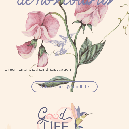
Erreur :Error validating application
Suivez-nous @GoodLife