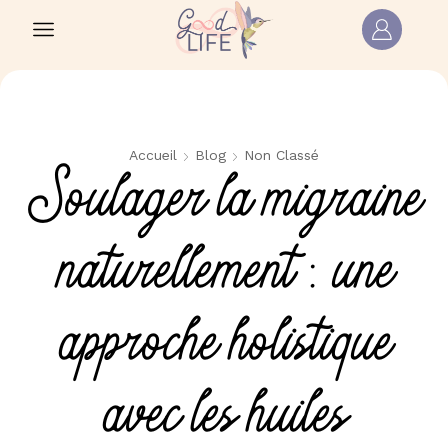
Accueil
Blog
Non Classé
Soulager la migraine
naturellement : une
approche holistique
avec les huiles